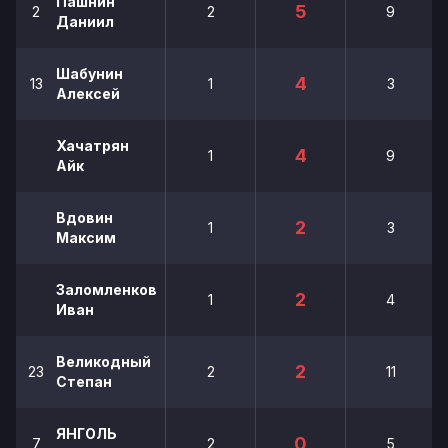
Пашнин
5
2
2
9
Даниил
Шабунин
4
13
1
3
Алексей
Хачатрян
4
1
9
Айк
Вдовин
2
1
3
Максим
Заломленков
2
1
4
Иван
Великодный
2
23
2
11
Степан
ЯНГОЛЬ
0
7
2
5