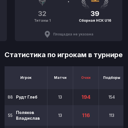
32
39
Титаны 1
Сборная НСК U16
Площадка не указана
Статистика по игрокам в турнире
Игрок
Матчи
Очки
Подборы
194
88
Рудт Глеб
13
154
Поляков
116
55
13
113
Владислав