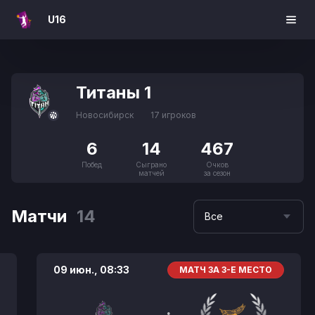
U16
Титаны 1
Новосибирск
17 игроков
6
14
467
Побед
Сыграно
Очков
матчей
за сезон
Матчи
14
Все
09 июн.,
08:33
МАТЧ ЗА 3-Е МЕСТО
: